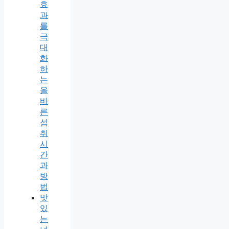
효
과
를
극
대
화
하
는
올
바
른
섭
취
시
간
과
방
법
맛
있
는