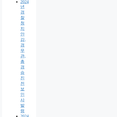
2024
년
경
찰
청
치
안
감,
경
무
관,
총
경
승
진
전
보
인
사
발
령
2024