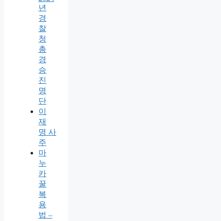
년
경
찰
청
총
경
승
진
명
단
이
재
명 사
주
마
누
카
꿀
복
용
법 –