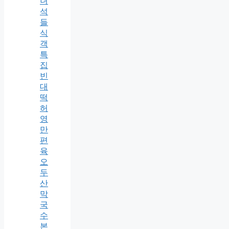
녀
석
들
식
객
특
집
빈
대
떡
허
영
만
편
육
오
두
산
막
국
수
본