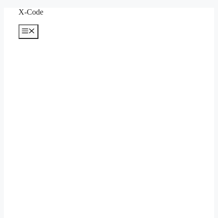
컨
X-Code
텐
메
츠
뉴
로
건
너
뛰
기