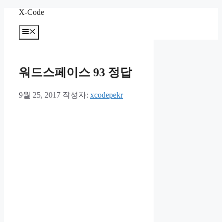
컨
X-Code
텐
메
츠
뉴
로
건
너
워드스페이스 93 정답
뛰
기
9월 25, 2017
작성자:
xcodepekr