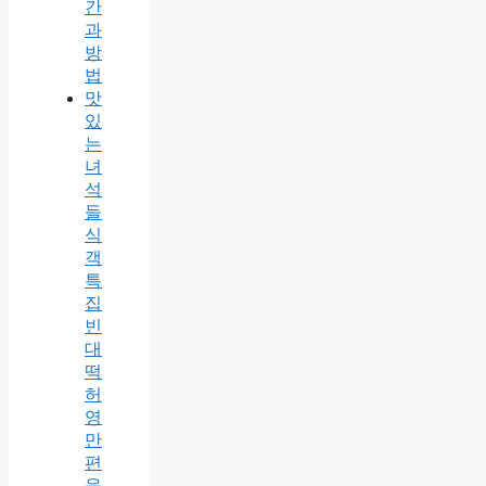
간
과
방
법
맛
있
는
녀
석
들
식
객
특
집
빈
대
떡
허
영
만
편
육