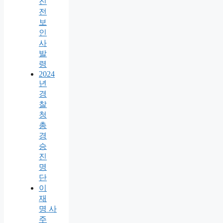
진
전
보
인
사
발
령
2024
년
경
찰
청
총
경
승
진
명
단
이
재
명 사
주