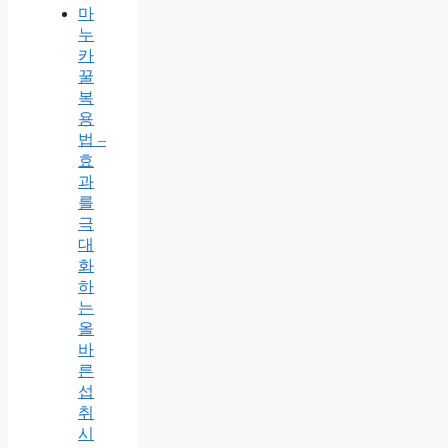
마
누
카
꿀
복
용
법 –
효
과
를
극
대
화
하
는
올
바
른
섭
취
시