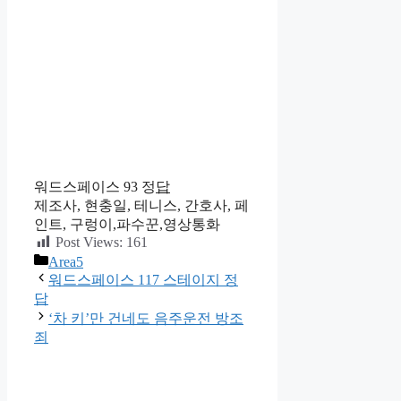
워드스페이스 93 정
답
제조사, 현충일, 테니스, 간호사, 페
인트, 구렁이,파수꾼,영상통화
Post Views:
161
카
Area5
테
워드스페이스 117 스테이지 정
고
답
리
‘차 키’만 건네도 음주운전 방조
죄