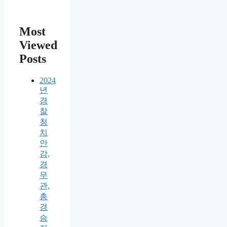
Most
Viewed
Posts
2024
년
경
찰
청
치
안
감,
경
무
관,
총
경
승