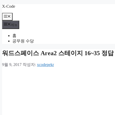
컨
X-Code
텐
메
츠
뉴
로
메뉴
건
너
홈
뛰
공무원 수당
기
워드스페이스 Area2 스테이지 16~35 정답
9월 9, 2017
작성자:
xcodepekr