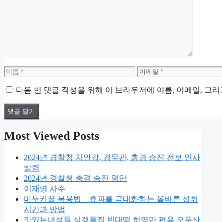
글
이
이
름
메
다음 번 댓글 작성을 위해 이 브라우저에 이름, 이메일, 그
일
Most Viewed Posts
2024년 경찰청 치안감, 경무관, 총경 승진 전보 인사
발령
2024년 경찰청 총경 승진 명단
이재명 사주
마누카꿀 복용법 – 효과를 극대화하는 올바른 섭취
시간과 방법
맛있는녀석들 식객특집 빈대떡 허영만 편육 오두산