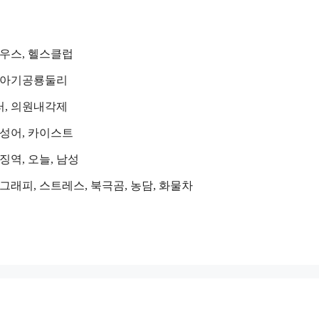
라우스, 헬스클럽
, 아기공룡둘리
러, 의원내각제
사성어, 카이스트
징역, 오늘, 남성
그래피, 스트레스, 북극곰, 농담, 화물차