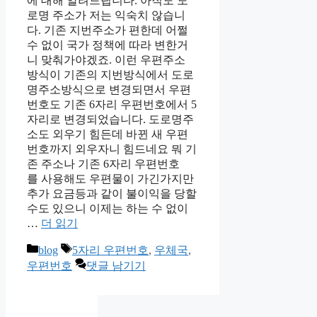
에 대해 알려드립니다. 아직도 도
로명 주소가 저는 익숙치 않습니
다. 기존 지번주소가 편한데 어쩔
수 없이 국가 정책에 따라 변한거
니 맞춰가야겠죠. 이런 우편주소
방식이 기존의 지번방식에서 도로
명주소방식으로 변경되면서 우편
번호도 기존 6자리 우편번호에서 5
자리로 변경되었습니다. 도로명주
소도 외우기 힘든데 바뀐 새 우편
번호까지 외우자니 힘드네요 뭐 기
존 주소나 기존 6자리 우편번호
를 사용해도 우편물이 가긴가지만
추가 요금등과 같이 불이익을 당할
수도 있으니 이제는 하는 수 없이
…
더 읽기
카
태
blog
5자리 우편번호
,
우체국
,
테
그
우편번호
댓글 남기기
고
리