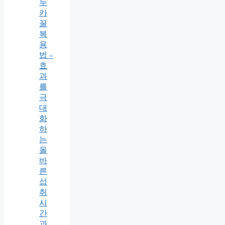
누
카
꿀
복
용
법 –
효
과
를
극
대
화
하
는
올
바
른
섭
취
시
간
과