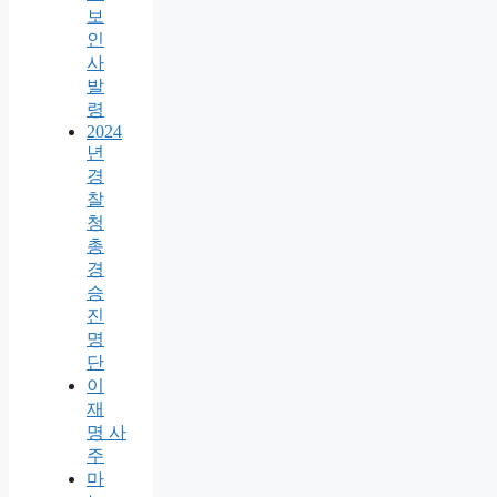
보
인
사
발
령
2024
년
경
찰
청
총
경
승
진
명
단
이
재
명 사
주
마