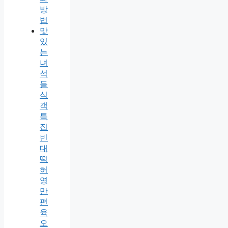
방
법
맛
있
는
녀
석
들
식
객
특
집
빈
대
떡
허
영
만
편
육
오