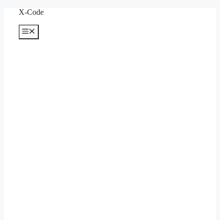
컨
X-Code
텐
메
츠
뉴
로
건
너
뛰
기