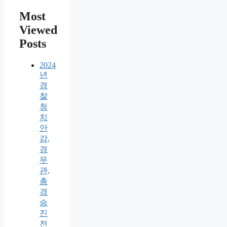
Most
Viewed
Posts
2024
년
경
찰
청
치
안
감,
경
무
관,
총
경
승
진
전